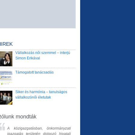
kockázatértékelés
HÍREK
Vállalkozás női szemmel – interjú
Simon Erikával
Támogatott tanácsadás
Siker és harmónia – tanulságos
vállalkozónői életutak
Rólunk
mondták
A közigazgatásban, önkormányzati
igazgatás területén dolgozó hivatali