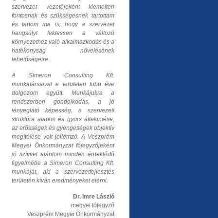
szervezet vezetőjeként kiemelten
fontosnak és szükségesnek tartottam
és tartom ma is, hogy a szervezet
hangsúlyt fektessen a változó
környezethez való alkalmazkodás és a
hatékonyság növelésének
lehetőségeire.
A Simeron Consulting Kft.
munkatársaival e területen több éve
dolgozom együtt
. Munkájukra a
rendszerben gondolkodás, a jó
lényeglátó képesség, a szervezeti
struktúra alapos és gyors áttekintése,
az erősségek és gyengeségek objektív
megítélése volt jellemző. A Veszprém
Megyei Önkormányzat főjegyzőjeként
jó szívvel ajánlom minden érdeklődő
figyelmébe a Simeron Consulting Kft.
munkáját, aki a szervezetfejlesztés
területén kíván eredményeket elérni.
Dr. Imre László
megyei főjegyző
Veszprém Megyei Önkormányzat