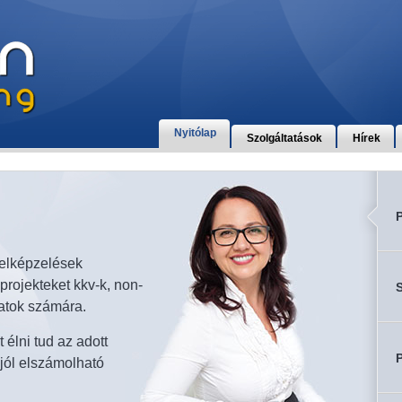
Nyitólap
Szolgáltatások
Hírek
P
Sze
 elképzelések
A vá
rojekteket kkv-k, non-
S
hozzá
atok számára.
profi
élni tud az adott
Az e
 jól elszámolható
kihív