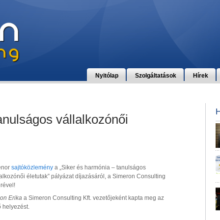
Nyitólap
Szolgáltatások
Hírek
anulságos vállalkozónői
enor
sajtóközlemény
a „Siker és harmónia – tanulságos
lalkozónői életutak” pályázat díjazásáról, a Simeron Consulting
rével!
on Erika
a Simeron Consulting Kft. vezetőjeként kapta meg az
ő helyezést.