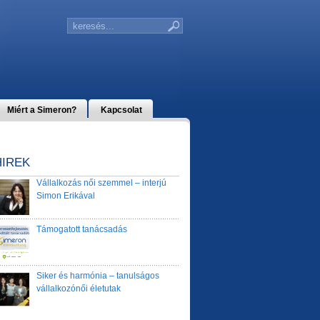
Miért a Simeron?
Kapcsolat
HÍREK
Vállalkozás női szemmel – interjú
Simon Erikával
Támogatott tanácsadás
Siker és harmónia – tanulságos
vállalkozónői életutak