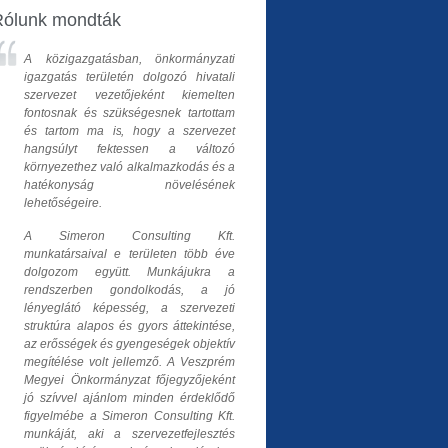
Rólunk
mondták
A közigazgatásban, önkormányzati
igazgatás területén dolgozó hivatali
szervezet vezetőjeként kiemelten
fontosnak és szükségesnek tartottam
és tartom ma is, hogy a szervezet
hangsúlyt fektessen a változó
környezethez való alkalmazkodás és a
hatékonyság növelésének
lehetőségeire.
A Simeron Consulting Kft.
munkatársaival e területen több éve
dolgozom együtt
. Munkájukra a
rendszerben gondolkodás, a jó
lényeglátó képesség, a szervezeti
struktúra alapos és gyors áttekintése,
az erősségek és gyengeségek objektív
megítélése volt jellemző. A Veszprém
Megyei Önkormányzat főjegyzőjeként
jó szívvel ajánlom minden érdeklődő
figyelmébe a Simeron Consulting Kft.
munkáját, aki a szervezetfejlesztés