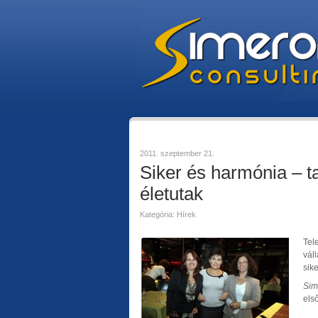
2011. szeptember 21.
Siker és harmónia – t
életutak
Kategória: Hírek
Tel
vál
sike
Sim
els